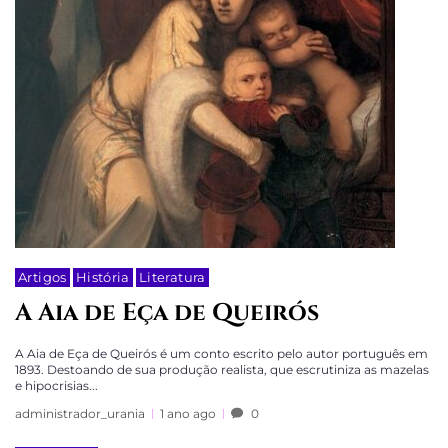
Artigos
História
Literatura
A Aia de Eça de Queirós
A Aia de Eça de Queirós é um conto escrito pelo autor português em
1893. Destoando de sua produção realista, que escrutiniza as mazelas
e hipocrisias...
administrador_urania
1 ano ago
0