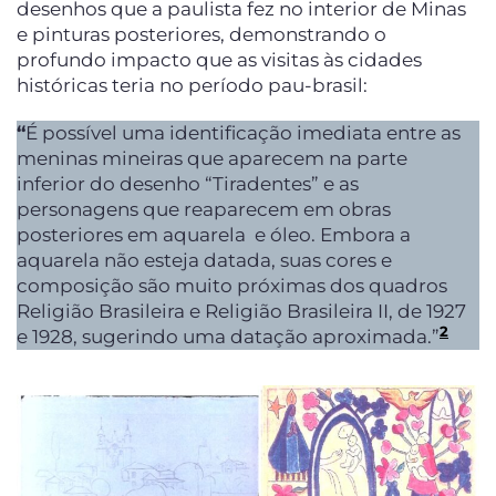
desenhos que a paulista fez no interior de Minas
e pinturas posteriores, demonstrando o
profundo impacto que as visitas às cidades
históricas teria no período pau-brasil:
“
É possível uma identificação imediata entre as
meninas mineiras que aparecem na parte
inferior do desenho “Tiradentes” e as
personagens que reaparecem em obras
posteriores em aquarela e óleo. Embora a
aquarela não esteja datada, suas cores e
composição são muito próximas dos quadros
Religião Brasileira e Religião Brasileira II, de 1927
2
e 1928, sugerindo uma datação aproximada.”