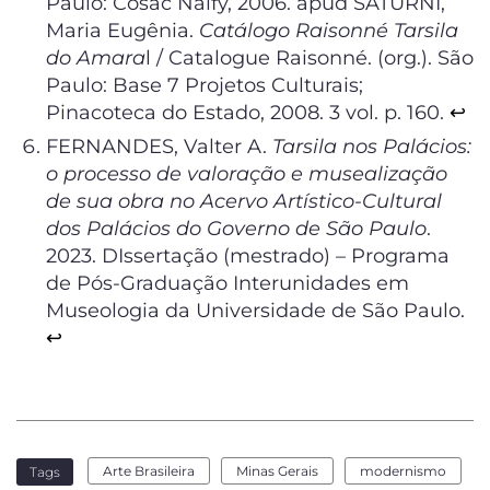
Paulo: Cosac Naify, 2006. apud SATURNI,
Maria Eugênia.
Catálogo Raisonné Tarsila
do Amara
l / Catalogue Raisonné. (org.). São
Paulo: Base 7 Projetos Culturais;
Pinacoteca do Estado, 2008. 3 vol. p. 160.
↩︎
FERNANDES, Valter A.
Tarsila nos Palácios:
o processo de valoração e musealização
de sua obra no Acervo Artístico-Cultural
dos Palácios do Governo de São Paulo
.
2023. DIssertação (mestrado) – Programa
de Pós-Graduação Interunidades em
Museologia da Universidade de São Paulo.
↩︎
Arte Brasileira
Minas Gerais
modernismo
Tags