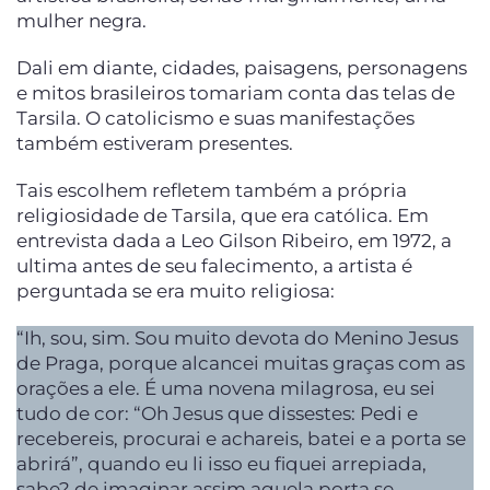
mulher negra.
Dali em diante, cidades, paisagens, personagens
e mitos brasileiros tomariam conta das telas de
Tarsila. O catolicismo e suas manifestações
também estiveram presentes.
Tais escolhem refletem também a própria
religiosidade de Tarsila, que era católica. Em
entrevista dada a Leo Gilson Ribeiro, em 1972, a
ultima antes de seu falecimento, a artista é
perguntada se era muito religiosa:
“Ih, sou, sim. Sou muito devota do Menino Jesus
de Praga, porque alcancei muitas graças com as
orações a ele. É uma novena milagrosa, eu sei
tudo de cor: “Oh Jesus que dissestes: Pedi e
recebereis, procurai e achareis, batei e a porta se
abrirá”, quando eu li isso eu fiquei arrepiada,
sabe? de imaginar assim aquela porta se