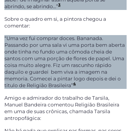
3
abrindo, se abrindo…”
Sobre o quadro em si, a pintora chegou a
comentar:
“Uma vez fui comprar doces. Bananada.
Passando por uma sala vi uma porta bem aberta
onde tinha no fundo uma cômoda cheia de
santos com uma porção de flores de papel. Uma
coisa muito alegre. Fiz um rascunho rápido
daquilo e guardei bem viva a imagem na
memoria. Comecei a pintar logo depois e dei o
4
titulo de Religião Brasileira”
Amigo e admirador do trabalho de Tarsila,
Manuel Bandeira comentou Religião Brasileira
em uma de suas crônicas, chamada Tarsila
antropofágica:
Não há nada que explicar nas formas, nas cores,