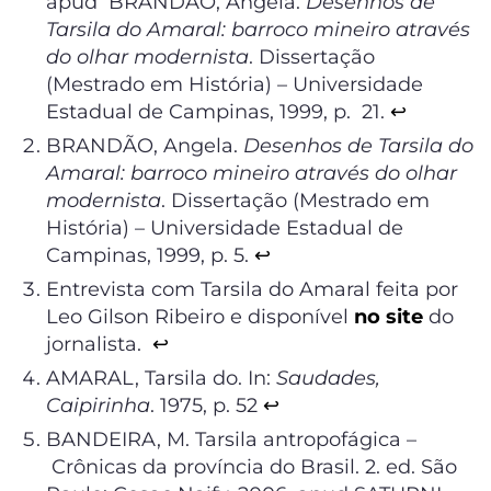
apud BRANDÃO, Angela.
Desenhos de
Tarsila do Amaral: barroco mineiro através
do olhar modernista
. Dissertação
(Mestrado em História) – Universidade
Estadual de Campinas, 1999, p. 21.
↩︎
BRANDÃO, Angela.
Desenhos de Tarsila do
Amaral: barroco mineiro através do olhar
modernista
. Dissertação (Mestrado em
História) – Universidade Estadual de
Campinas, 1999, p. 5.
↩︎
Entrevista com Tarsila do Amaral feita por
Leo Gilson Ribeiro e disponível
no site
do
jornalista.
↩︎
AMARAL, Tarsila do. In:
Saudades,
Caipirinha
. 1975, p. 52
↩︎
BANDEIRA, M. Tarsila antropofágica –
Crônicas da província do Brasil. 2. ed. São