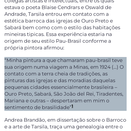
colegas artistas e intelectuais, entre os quais
estava o poeta Blaise Cendrars e Oswald de
Andrade, Tarsila entrou em contato com a
estética barroca das igrejas de Ouro Preto e
Sabará bem como com o estilo das habitações
mineiras tipicas. Essa experiência estaria na
origem de seu estilo Pau-Brasil conforme a
própria pintora afirmou:
“Minha pintura a que chamaram pau-brasil teve
sua origem numa viagem a Minas, em 1924 (…) O
contato com a terra cheia de tradições, as
pinturas das igrejas e das moradias daquelas
pequenas cidades essencialmente brasileira –
Ouro Preto, Sabará, São João del Rei, Tiradentes,
Mariana e outras – despertaram em mim o
1
sentimento de brasilidade”
Andrea Brandão, em dissertação sobre o Barroco
e a arte de Tarsila, traça uma genealogia entre o