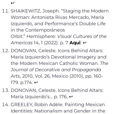
↩︎
SHAIKEWITZ, Joseph. “Staging the Modern
Woman: Antonieta Rivas Mercado, María
Izquierdo, and Performance’s Double Life
in the Contemporáneos
Orbit.”
Hemisphere: Visual Cultures of the
Americas
14, 1 (2022). p. 7
Aqui
.
↩︎
DONOVAN, Celeste. Icons Behind Altars:
María Izquierdo’s Devotional Imagery and
the Modern Mexican Catholic Woman.
The
Journal of Decorative and Propaganda
Arts
, 2010, Vol. 26, Mexico (2010), pp. 160-
179. p.174.
↩︎
DONOVAN, Celeste. Icons Behind Altars:
María Izquierdo’s… p. 176.
↩︎
GREELEY, Robin Adèle. Painting Mexican
Identities: Nationalism and Gender in the