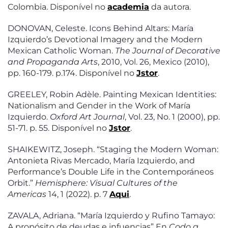
Colombia. Disponível no
academia
da autora.
DONOVAN, Celeste. Icons Behind Altars: María
Izquierdo’s Devotional Imagery and the Modern
Mexican Catholic Woman.
The Journal of Decorative
and Propaganda Arts
, 2010, Vol. 26, Mexico (2010),
pp. 160-179. p.174. Disponível no
Jstor
.
GREELEY, Robin Adèle. Painting Mexican Identities:
Nationalism and Gender in the Work of María
Izquierdo.
Oxford Art Journal
, Vol. 23, No. 1 (2000), pp.
51-71. p. 55. Disponível no
Jstor
.
SHAIKEWITZ, Joseph. “Staging the Modern Woman:
Antonieta Rivas Mercado, María Izquierdo, and
Performance’s Double Life in the Contemporáneos
Orbit.”
Hemisphere: Visual Cultures of the
Americas
14, 1 (2022). p. 7
Aqui
.
ZAVALA, Adriana. “María Izquierdo y Rufino Tamayo:
A propósito de deudas e infuencias” En
Codo a