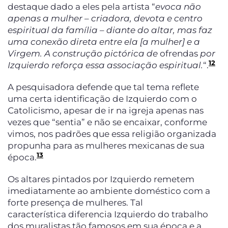
destaque dado a eles pela artista “
evoca não
apenas a mulher – criadora, devota e centro
espiritual da família – diante do altar, mas faz
uma conexão direta entre ela [a mulher] e a
Virgem. A construção pictórica de
ofrendas
por
12
Izquierdo reforça essa associação espiritual.
“.
A pesquisadora defende que tal tema reflete
uma certa identificação de Izquierdo com o
Catolicismo, apesar de ir na igreja apenas nas
vezes que “sentia” e não se encaixar, conforme
vimos, nos padrões que essa religião organizada
propunha para as mulheres mexicanas de sua
13
época.
Os altares pintados por Izquierdo remetem
imediatamente ao ambiente doméstico com a
forte presença de mulheres. Tal
característica diferencia Izquierdo do trabalho
dos muralistas tão famosos em sua época e a