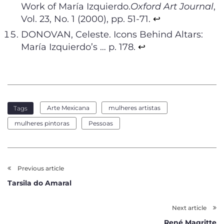
Work of María Izquierdo.
Oxford Art Journal
,
Vol. 23, No. 1 (2000), pp. 51-71.
↩︎
DONOVAN, Celeste. Icons Behind Altars:
María Izquierdo’s … p. 178.
↩︎
Arte Mexicana
mulheres artistas
Tags
mulheres pintoras
Pessoas
Previous article
Tarsila do Amaral
Next article
René Magritte