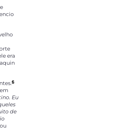
 e
dencio
velho
orte
le era
oaquin
6
ntes.
mem
ino. Eu
queles
ito de
io
cou