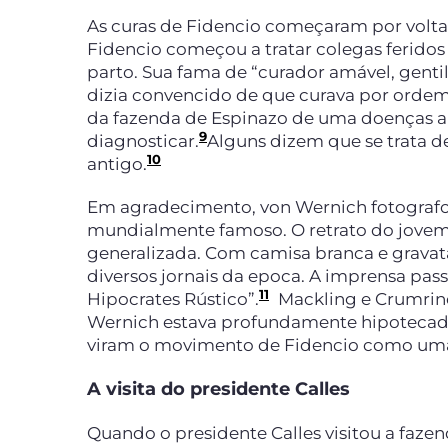
As curas de Fidencio começaram por volta 
Fidencio começou a tratar colegas ferido
parto. Sua fama de “curador amável, genti
dizia convencido de que curava por ordem
da fazenda de Espinazo de uma doenças a
9
diagnosticar.
Alguns dizem que se trata d
10
antigo.
Em agradecimento, von Wernich fotografo
mundialmente famoso. O retrato do jovem, 
generalizada. Com camisa branca e gravata
diversos jornais da epoca. A imprensa pa
11
Hipocrates Rústico”.
Mackling e Crumrine
Wernich estava profundamente hipotecada
viram o movimento de Fidencio como uma 
A visita do presidente Calles
Quando o presidente Calles visitou a fazen