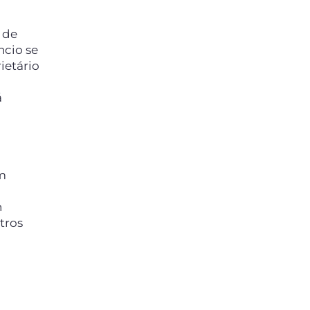
 de
ncio se
ietário
á
em
n
tros