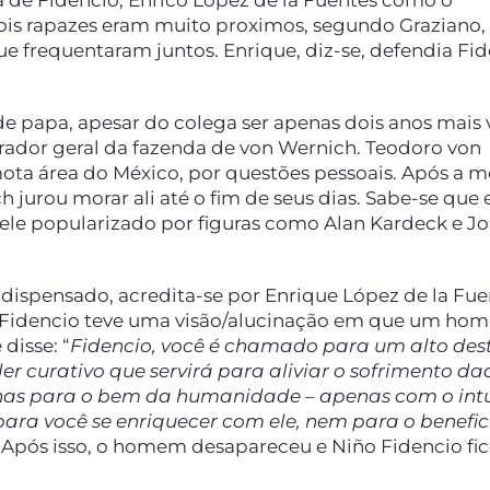
a de Fidencio, Enrico López de la Fuentes como o
dois rapazes eram muito proximos, segundo Graziano,
e frequentaram juntos. Enrique, diz-se, defendia Fi
e papa, apesar do colega ser apenas dois anos mais 
trador geral da fazenda de von Wernich. Teodoro von
ta área do México, por questões pessoais. Após a m
h jurou morar ali até o fim de seus dias. Sabe-se que e
ele popularizado por figuras como Alan Kardeck e J
dispensado, acredita-se por Enrique López de la Fue
m Fidencio teve uma visão/alucinação em que um ho
disse: “
Fidencio, você é chamado para um alto dest
 curativo que servirá para aliviar o sofrimento da
enas para o bem da humanidade – apenas com o intu
ara você se enriquecer com ele, nem para o benefic
 Após isso, o homem desapareceu e Niño Fidencio fi