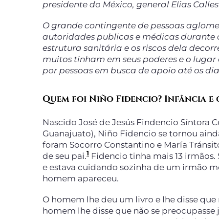
presidente do México, general Elias Calles
O grande contingente de pessoas aglomer
autoridades publicas e médicas durante o
estrutura sanitária e os riscos dela decor
muitos tinham em seus poderes e o lugar 
por pessoas em busca de apoio até os dia
Quem foi Niño Fidencio? Infância e
Nascido José de Jesús Findencio Síntora C
Guanajuato), Niño Fidencio se tornou ainda
foram Socorro Constantino e María Tránsi
1
de seu pai.
Fidencio tinha mais 13 irmãos.
e estava cuidando sozinha de um irmão me
homem apareceu.
O homem lhe deu um livro e lhe disse que 
homem lhe disse que não se preocupasse já