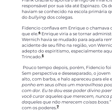
Frank Graziano aponta o amigo de infanci
responsável por sua ida até Espinazo. Os 
haviam se conhecido na escola primária qu
do
bullying
dos colegas.
Fidencio confiava em Enrique o chamava d
4
que ele.
Enrique viria a se tornar adminis
Wernich havia se mudado para aquela remo
acidente de seu filho na região, von Wernic
adepto do espiritismo, especialmente aqu
5
Trincado.
Pouco tempo depois, porém, Fidencio foi 
Sem perspectiva e deseseparado, o jove
alto, com barba, e halo apareceu para ele e 
ponho em seus olhos um maravilhoso poder
com dor. Eu te dou esse poder divino pa
você curar aqueles que merecem, nunca p
daqueles que não merecem coisas boas.
”
7
com os poderes.