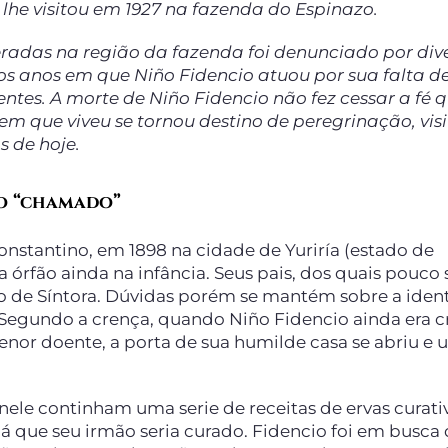
 lhe visitou em 1927 na fazenda do Espinazo.
adas na região da fazenda foi denunciado por div
s anos em que Niño Fidencio atuou por sua falta d
rentes. A morte de Niño Fidencio não fez cessar a fé 
em que viveu se tornou destino de peregrinação, vis
s de hoje.
 o “chamado”
onstantino, em 1898 na cidade de Yuriría (estado de
 órfão ainda na infância. Seus pais, dos quais pouco 
to de Síntora. Dúvidas porém se mantém sobre a iden
 Segundo a crença, quando Niño Fidencio ainda era c
nor doente, a porta de sua humilde casa se abriu e
nele continham uma serie de receitas de ervas curati
 que seu irmão seria curado. Fidencio foi em busca 