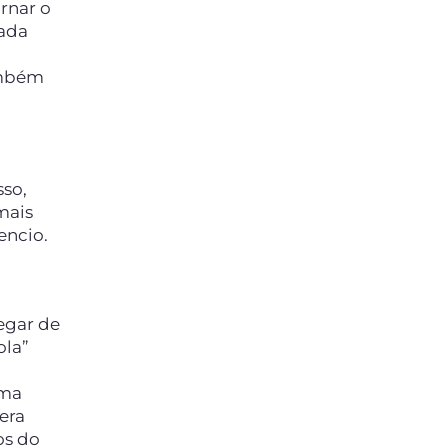
rnar o
mada
também
sso,
mais
encio.
egar de
ola”
uma
tera
os do