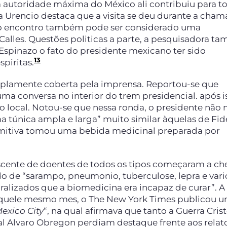
da autoridade máxima do México ali contribuiu para to
 Urencio destaca que a visita se deu durante a cha
so, o encontro também pode ser considerado uma
 Calles. Questões politicas a parte, a pesquisadora 
spinazo o fato do presidente mexicano ter sido
13
piritas.
amplamente coberta pela imprensa. Reportou-se que
ma conversa no interior do trem presidencial. após i
 local. Notou-se que nessa ronda, o presidente não 
ma túnica ampla e larga” muito similar àquelas de Fid
comitiva tomou uma bebida medicinal preparada por
escente de doentes de todos os tipos começaram a ch
o de “sarampo, pneumonio, tuberculose, lepra e vari
alizados que a biomedicina era incapaz de curar”. A
quele mesmo mes, o The New York Times publicou 
Mexico City
“, na qual afirmava que tanto a Guerra Cris
l Alvaro Obregon perdiam destaque frente aos relat