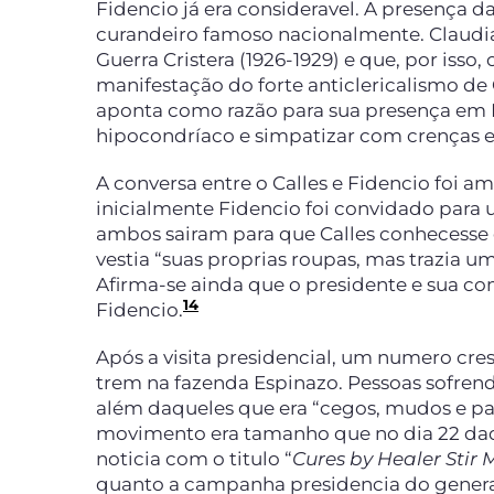
Fidencio já era consideravel. A presença 
curandeiro famoso nacionalmente. Claudia
Guerra Cristera (1926-1929) e que, por is
manifestação do forte anticlericalismo de
aponta como razão para sua presença em E
hipocondríaco e simpatizar com crenças es
A conversa entre o Calles e Fidencio foi 
inicialmente Fidencio foi convidado para u
ambos sairam para que Calles conhecesse o
vestia “suas proprias roupas, mas trazia u
Afirma-se ainda que o presidente e sua 
14
Fidencio.
Após a visita presidencial, um numero cr
trem na fazenda Espinazo. Pessoas sofrend
além daqueles que era “cegos, mudos e par
movimento era tamanho que no dia 22 da
noticia com o titulo “
Cures by Healer Stir 
quanto a campanha presidencia do genera