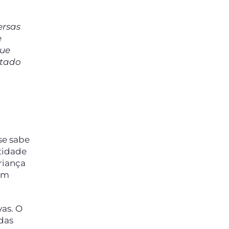
ersas
e
que
itado
se sabe
tidade
riança
 um
vas. O
das