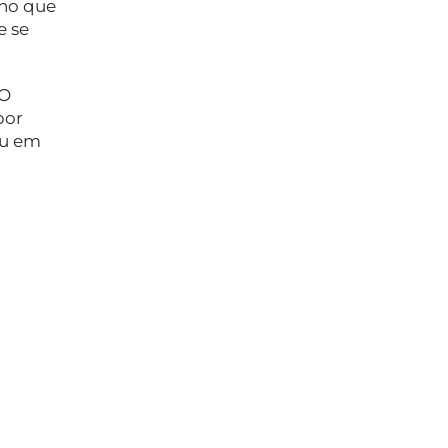
nho que
e se
 O
por
eu em