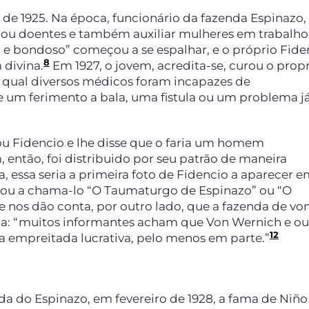
de 1925. Na época, funcionário da fazenda Espinazo,
s ou doentes e também auxiliar mulheres em trabalho
l e bondoso” começou a se espalhar, e o próprio Fide
8
 divina.
Em 1927, o jovem, acredita-se, curou o propr
 qual diversos médicos foram incapazes de
e um ferimento a bala, uma fistula ou um problema j
u Fidencio e lhe disse que o faria um homem
então, foi distribuido por seu patrão de maneira
, essa seria a primeira foto de Fidencio a aparecer 
ssou a chama-lo “O Taumaturgo de Espinazo” ou “O
 nos dão conta, por outro lado, que a fazenda de vo
: “muitos informantes acham que Von Wernich e ou
12
empreitada lucrativa, pelo menos em parte.”
da do Espinazo, em fevereiro de 1928, a fama de Niño