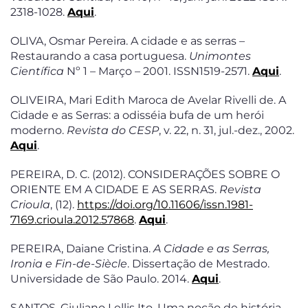
2318-1028.
Aqui
.
OLIVA, Osmar Pereira. A cidade e as serras –
Restaurando a casa portuguesa.
Unimontes
Científica
Nº 1 – Março – 2001. ISSN1519-2571.
Aqui
.
OLIVEIRA, Mari Edith Maroca de Avelar Rivelli de. A
Cidade e as Serras: a odisséia bufa de um herói
moderno.
Revista do CESP
, v. 22, n. 31, jul.-dez., 2002.
Aqui
.
PEREIRA, D. C. (2012). CONSIDERAÇÕES SOBRE O
ORIENTE EM A CIDADE E AS SERRAS.
Revista
Crioula
, (12).
https://doi.org/10.11606/issn.1981-
7169.crioula.2012.57868
.
Aqui
.
PEREIRA, Daiane Cristina.
A Cidade e as Serras,
Ironia e Fin-de-Siècle
. Dissertação de Mestrado.
Universidade de São Paulo. 2014.
Aqui
.
SANTOS, Giuliano Lellis Ito. Uma noção de história