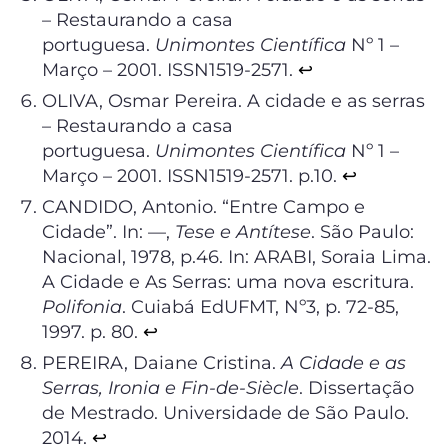
– Restaurando a casa
portuguesa.
Unimontes Científica
Nº 1 –
Março – 2001. ISSN1519-2571.
↩︎
OLIVA, Osmar Pereira. A cidade e as serras
– Restaurando a casa
portuguesa.
Unimontes Científica
Nº 1 –
Março – 2001. ISSN1519-2571. p.10.
↩︎
CANDIDO, Antonio. “Entre Campo e
Cidade”. In: —,
Tese e Antítese
. São Paulo:
Nacional, 1978, p.46. In: ARABI, Soraia Lima.
A Cidade e As Serras: uma nova escritura.
Polifonia
. Cuiabá EdUFMT, Nº3, p. 72-85,
1997. p. 80.
↩︎
PEREIRA, Daiane Cristina.
A Cidade e as
Serras, Ironia e Fin-de-Siècle
. Dissertação
de Mestrado. Universidade de São Paulo.
2014.
↩︎