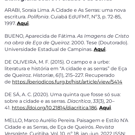
ARABI, Soraia Lima. A Cidade e As Serras: uma nova
escritura.
Polifonia
. Cuiabá EdUFMT, Nº3, p. 72-85,
1997.
Aqui
.
BUENO, Aparecida de Fátima.
A
s Imagens de Cristo
na obra de Eça de Queiroz
. 2000. Tese (Doutorado).
Universidade Estadual de Campinas.
Aqui
.
DE OLIVEIRA, M. F. (2015). O campo e a urbe:
literatura e história em “A cidade e as serras” de Eça
de Queiroz.
Historiæ
,
6
(1), 215–227. Recuperado
de
https://periodicos.furg.br/hist/article/view/5414
DE SÁ, A. C. (2020). Uma quinta que fosse só sua:
sobre a cidade e as serras.
Diacrítica
,
33
(3), 20–
41.
https://doi.org/10.21814/diacritica.186
.
Aqui
.
MELLO, Marco Aurélio Pereira. Paisagem e Estilo N’A
Cidade e as Serras, de Eça de Queirós.
Revista
Versalete
. Curitiba, Vol. 10, nº 18, jan.-jun. 2022 ISSN: