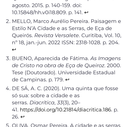
agosto. 2015. p. 140-159. doi:
10.15848/hh.v0i18.809. p. 141.
↩︎
MELLO, Marco Aurélio Pereira. Paisagem e
Estilo N’A Cidade e as Serras, de Eça de
Queirós.
Revista Versalete
. Curitiba, Vol. 10,
nº 18, jan.-jun. 2022 ISSN: 2318-1028. p. 204.
↩︎
BUENO, Aparecida de Fátima.
As Imagens
de Cristo na obra de Eça de Queiroz
. 2000.
Tese (Doutorado). Universidade Estadual
de Campinas. p. 179.
↩︎
DE SÁ, A. C. (2020). Uma quinta que fosse
só sua: sobre a cidade e as
serras.
Diacrítica
,
33
(3), 20–
41.
https://doi.org/10.21814/diacritica.186
. p.
26.
↩︎
OLIVA, Osmar Pereira. A cidade e as serras