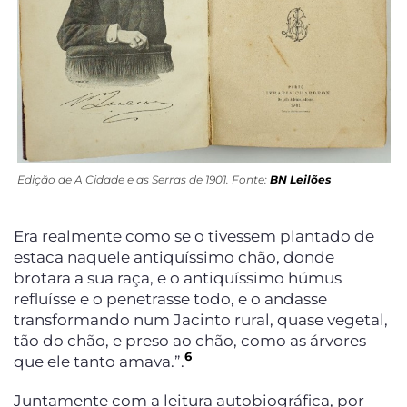
Edição de A Cidade e as Serras de 1901. Fonte:
BN Leilões
Era realmente como se o tivessem plantado de
estaca naquele antiquíssimo chão, donde
brotara a sua raça, e o antiquíssimo húmus
refluísse e o penetrasse todo, e o andasse
transformando num Jacinto rural, quase vegetal,
tão do chão, e preso ao chão, como as árvores
6
que ele tanto amava.”.
Juntamente com a leitura autobiográfica, por