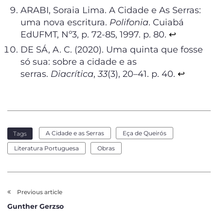
ARABI, Soraia Lima. A Cidade e As Serras:
uma nova escritura.
Polifonia
. Cuiabá
EdUFMT, Nº3, p. 72-85, 1997. p. 80.
↩︎
DE SÁ, A. C. (2020). Uma quinta que fosse
só sua: sobre a cidade e as
serras.
Diacrítica
,
33
(3), 20–41. p. 40.
↩︎
A Cidade e as Serras
Eça de Queirós
Tags
Literatura Portuguesa
Obras
Previous article
Gunther Gerzso