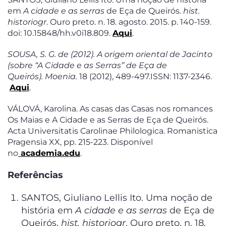
em
A cidade e as serras
de Eça de Queirós.
hist.
historiogr
. Ouro preto. n. 18. agosto. 2015. p. 140-159.
doi: 10.15848/hh.v0i18.809.
Aqui
.
SOUSA, S. G. de (2012). A origem oriental de Jacinto
(sobre “A Cidade e as Serras” de Eça de
Queirós). Moenia.
18 (2012), 489-497.ISSN: 1137-2346.
Aqui
.
VÁLOVÁ, Karolina. As casas das Casas nos romances
Os Maias e A Cidade e as Serras de Eça de Queirós.
Acta Universitatis Carolinae Philologica. Romanistica
Pragensia XX, pp. 215-223. Disponível
no
academia.edu
.
Referências
SANTOS, Giuliano Lellis Ito. Uma noção de
história em
A cidade e as serras
de Eça de
Queirós.
hist. historiogr
. Ouro preto. n. 18.