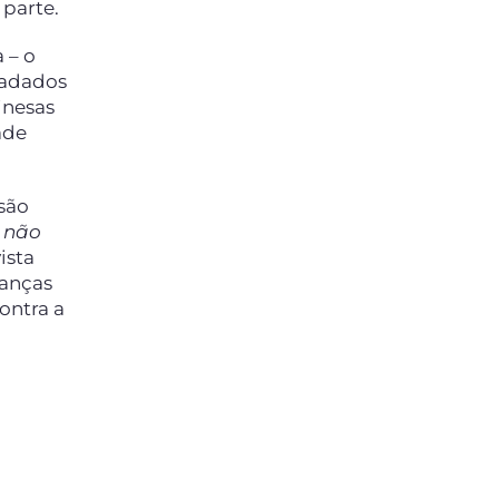
parte.
 – o
 fadados
inesas
ade
são
s não
ista
ianças
ontra a