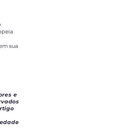
o
opeia
 em sua
ores e
ervados
rtigo
iedade