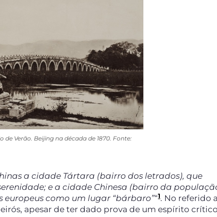
o de Verão. Beijing na década de 1870. Fonte:
hinas a cidade Tártara (bairro dos letrados), que
 serenidade; e a cidade Chinesa (bairro da populaçã
1
os europeus como um lugar “bárbaro”
“
. No referido 
rós, apesar de ter dado prova de um espírito críti