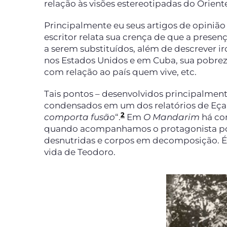
relação às visões estereotipadas do Orie
Principalmente eu seus artigos de opini
escritor relata sua crença de que a presenç
a serem substituídos, além de descrever i
nos Estados Unidos e em Cuba, sua pobreza
com relação ao país quem vive, etc.
Tais pontos – desenvolvidos principalmen
condensados em um dos relatórios de Eça Q
2
comporta fusão
“.
Em
O Mandarim
há com
quando acompanhamos o protagonista por 
desnutridas e corpos em decomposição. É, 
vida de Teodoro.