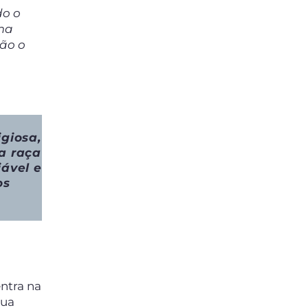
do o
uma
não o
giosa,
da raça
ável e
os
entra na
sua