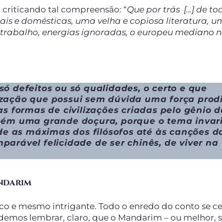
 criticando tal compreensão: “
Que por trás […] de to
ciais e domésticas, uma velha e copiosa literatura, 
 trabalho, energias ignoradas, o europeu mediano 
ó defeitos ou só qualidades, o certo e que
zação que possui sem dúvida uma força prodi
as formas de civilizações criadas pelo gênio 
bém uma grande doçura, porque o tema invari
sde as máximas dos filósofos até às canções d
omparável felicidade de ser chinês, de viver na
ndarim
stico e mesmo intrigante. Todo o enredo do conto se c
odemos lembrar, claro, que o Mandarim – ou melhor, 