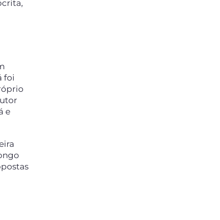
crita,
em
 foi
róprio
utor
á e
eira
longo
opostas