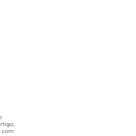
o
artigo,
co com