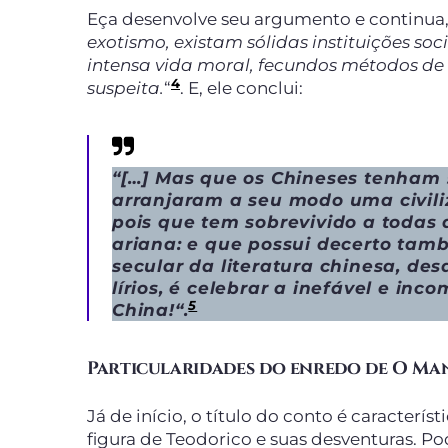
Eça desenvolve seu argumento e continua,
exotismo, existam sólidas instituições so
intensa vida moral, fecundos métodos de
4
suspeita.
“
. E, ele conclui:
“[…]
Mas que os Chineses tenham s
arranjaram a seu modo uma civili
pois que tem sobrevivido a todas 
ariana: e que possui decerto tam
secular da literatura chinesa, de
lírios, é celebrar a inefável e inc
5
China!
“.
Particularidades do enredo
de O Ma
Já de início, o título do conto é caracterí
figura de Teodorico e suas desventuras. P