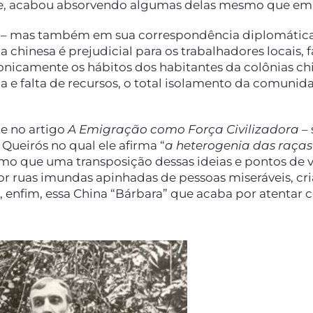
nte, acabou absorvendo algumas delas mesmo que em 
ão – mas também em sua correspondência diplomática
a chinesa é prejudicial para os trabalhadores locais,
ronicamente os hábitos dos habitantes da colônias ch
 e falta de recursos, o total isolamento da comunid
te no artigo
A Emigração como Força Civilizadora
– 
ueirós no qual ele afirma “
a heterogenia das raça
o que uma transposição dessas ideias e pontos de v
ruas imundas apinhadas de pessoas miseráveis, cr
enfim, essa China “Bárbara” que acaba por atentar c